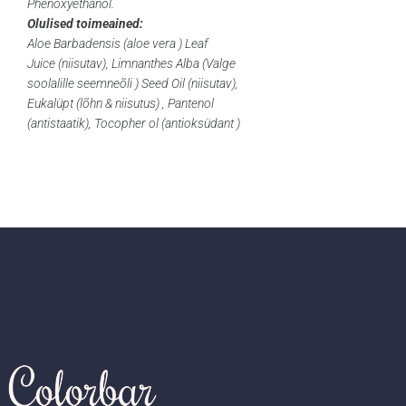
Phenoxyethanol.
Olulised toimeained:
Aloe Barbadensis (aloe vera ) Leaf
Juice (niisutav), Limnanthes Alba (Valge
soolalille seemneõli ) Seed Oil (niisutav),
Eukalüpt (lõhn & niisutus) , Pantenol
(antistaatik), Tocopher ol (antioksüdant )