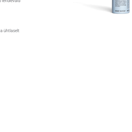
b lendlevaid
a ühtlaselt