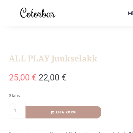
M
ALL PLAY Juukselakk
25,00
€
22,00
€
3 laos
LISA KORVI