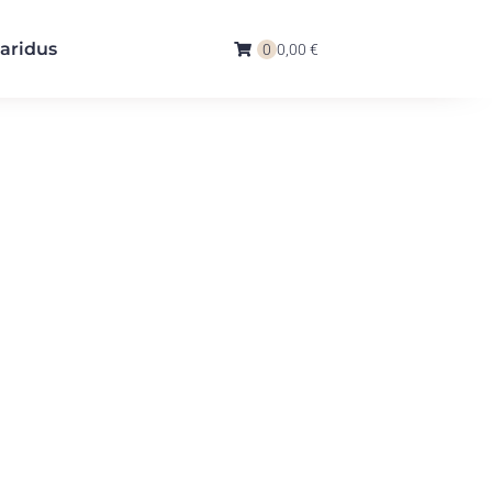
aridus
0
0,00 €