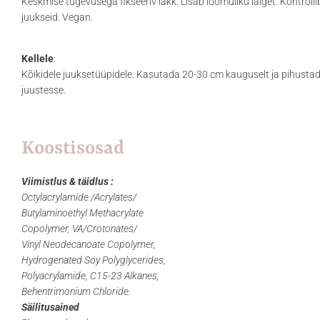
Keskmise tugevusega fikseeriv lakk. Lisab loomuliku läiget. Kontrolli
juukseid. Vegan.
Kellele
:
Kõikidele juuksetüüpidele. Kasutada 20-30 cm kauguselt ja pihustad
juustesse.
Koostisosad
Viimistlus & täidlus :
Octylacrylamide /Acrylates/
Butylaminoethyl Methacrylate
Copolymer, VA/Crotonates/
Vinyl Neodecanoate Copolymer,
Hydrogenated Soy Polyglycerides,
Polyacrylamide, C15-23 Alkanes,
Behentrimonium Chloride.
Säilitusained